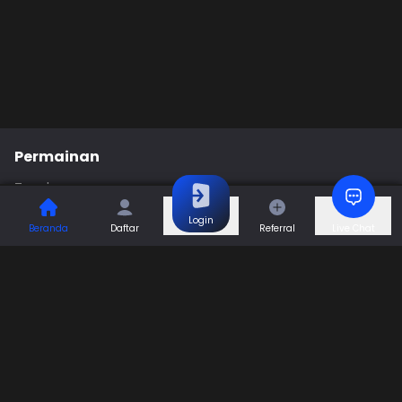
Permainan
Togel
Slot
Casino
Games
Login
Beranda
Daftar
Referral
Live Chat
Sports
Promo
Bantuan & Panduan
Tentang Kami
Syarat dan Ketentuan
Kebijakan Privasi
Pusat Bantuan
Hubungi Kami
F.A.Q