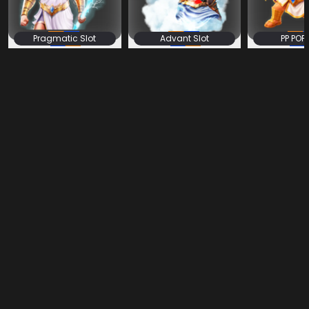
Pragmatic Slot
Advant Slot
PP POP