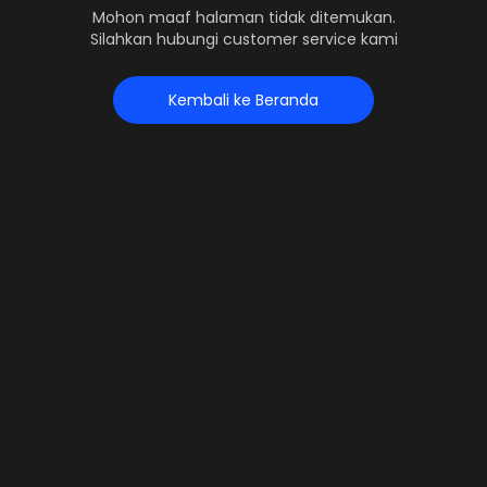
Mohon maaf halaman tidak ditemukan.
Silahkan hubungi customer service kami
Kembali ke Beranda