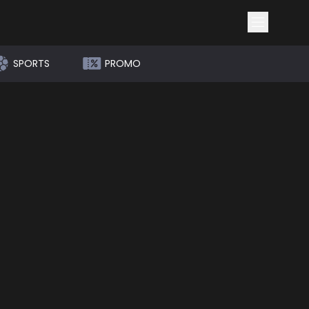
SPORTS
PROMO