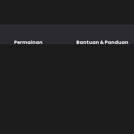
Permainan
Bantuan & Panduan
Togel
Tentang Kami
Slot
Syarat dan Ketentuan
Casino
Kebijakan Privasi
Games
Pusat Bantuan
Sports
Hubungi Kami
Promo
F.A.Q
Referral
Blog